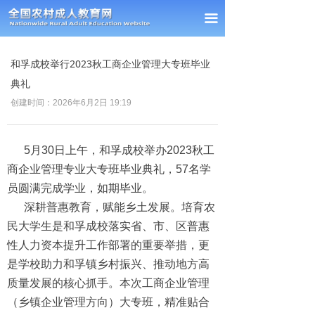
首页
끀
新闻中心
和孚成校举行2023秋工商企业管理大专班毕业
通知公告
典礼
创建时间：
2026年6月2日
19:19
经验交流
政策法规
5月30日上午，和孚成校举办2023秋工
商企业管理专业大专班毕业典礼，57名学
课题研究
员圆满完成学业，如期毕业。
理事单位
深耕普惠教育，赋能乡土发展。培育农
民大学生是和孚成校落实省、市、区普惠
会员风采
性人力资本提升工作部署的重要举措，更
是学校助力和孚镇乡村振兴、推动地方高
联系我们
质量发展的核心抓手。本次工商企业管理
（乡镇企业管理方向）大专班，精准贴合