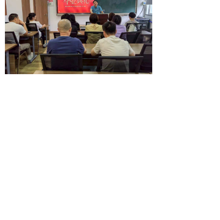
和孚成校 闵依萍
上一篇：
无
ꄴ
下一篇：
无
ꄲ
扫一扫
녠
ꄙ