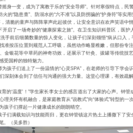
身一变，成为了寓教于乐的“安全导师”。针对寒假特点，民
防火的“隐患查”、防溺水的“六不准”以及防拐骗的“护身符”等实
答，清脆的童声与阵阵掌声此起彼伏，让安全意识在欢声笑语中
启了一场奇妙的“健康探索之旅”。在卫生知识科普区，医护人
洗手前后细菌数量的惊人变化，让孩子们深刻领悟“病从口入，
找准按压位置到规范人工呼吸，虽然动作略显稚嫩，但那份专
、金银花等中草药的神奇功效，还展示了针灸、拔罐等传统技
感受国粹的独特魅力。
孩子们送上了一份温情的“心灵SPA”，在老师的引导下学会
们深刻体会到了信任与沟通的强大力量。这堂心理课，有效疏
育的‘温度’！”学生家长李女士的感言道出了大家的心声。钟管
心理关怀有机融合，是家庭教育从“说教式”向“体验式”转型的一
为孩子们撑起一片健康成长的朗朗晴空。
们满载知识与技能而归，更在钟管镇这片热土上播撒下了安全
笔。（吴多胜）