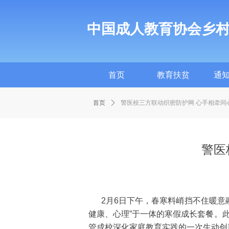
中国成人教育协会乡
首页
教育扶贫
通
首页
教育扶贫
通
首页
ꄲ
警医校三方联动织密防护网 心手相牵同
警医
2月6日下午，春寒料峭挡不住暖意融
健康、心理”于一体的寒假成长套餐。
管成校深化家庭教育实践的一次生动创