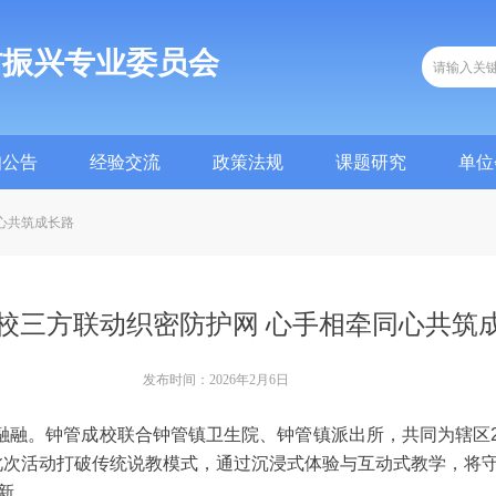
村振兴专业委员会
知公告
经验交流
政策法规
课题研究
单位
知公告
经验交流
政策法规
课题研究
单位
心共筑成长路
校三方联动织密防护网 心手相牵同心共筑
发布时间：
2026年2月6日
融。钟管成校联合钟管镇卫生院、钟管镇派出所，共同为辖区2
此次活动打破传统说教模式，通过沉浸式体验与互动式教学，将
新。