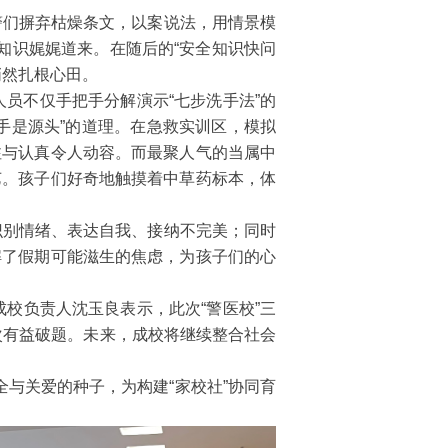
警们摒弃枯燥条文，以案说法，用情景模
用知识娓娓道来。在随后的“安全知识快问
悄然扎根心田。
员不仅手把手分解演示“七步洗手法”的
手是源头”的道理。在急救实训区，模拟
注与认真令人动容。而最聚人气的当属中
艺。孩子们好奇地触摸着中草药标本，体
识别情绪、表达自我、接纳不完美；同时
解了假期可能滋生的焦虑，为孩子们的心
成校负责人沈玉良表示，此次“警医校”三
次有益破题。未来，成校将继续整合社会
与关爱的种子，为构建“家校社”协同育