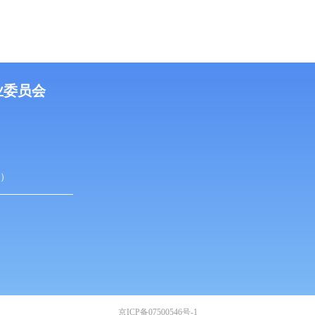
业委员会
盟）
京ICP备07500546号-1