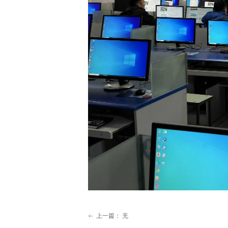
上一篇：
无
ꂃ