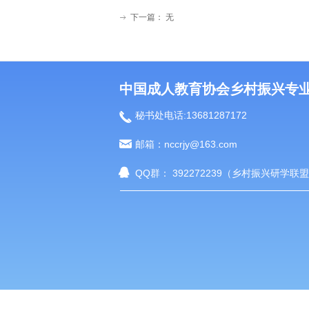
下一篇：
无
ꁹ
中国成人教育协会乡村振兴专
끅
秘书处电话:13681287172
낂
邮箱：nccrjy@163.com
뀩
QQ群： 392272239（乡村振兴研学联