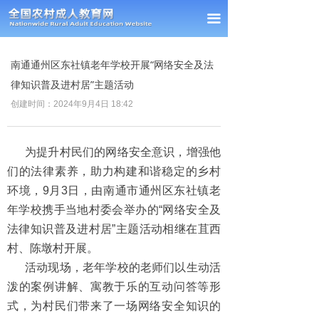
首页
끀
新闻中心
南通通州区东社镇老年学校开展“网络安全及法
通知公告
律知识普及进村居”主题活动
创建时间：
2024年9月4日
18:42
经验交流
政策法规
为提升村民们的网络安全意识，增强他
们的法律素养，助力构建和谐稳定的乡村
课题研究
环境，9月3日，由南通市通州区东社镇老
理事单位
年学校携手当地村委会举办的“网络安全及
法律知识普及进村居”主题活动相继在苴西
会员风采
村、陈墩村开展。
活动现场，老年学校的老师们以生动活
联系我们
泼的案例讲解、寓教于乐的互动问答等形
式，为村民们带来了一场网络安全知识的