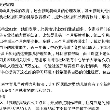
美好家园
幼儿身体的发育，还会影响婴幼儿的心理发展，甚至影响到他
构社区居民新的健康教育模式，提升社区居民长养育技能，东山
待业妇女，她们表示，此类培训让她们受益颇多，专家老师们
等专业技能方面的知识。比如婴儿头一个月要横着抱，第二个月
出生后三个月内要少抱、多睡，三个月后要多带出门，帮助其接
自身的就业能力。近三年来，中心共培训了育婴师169人，有1
训课上学到的这些婴儿护理知识，对我很有帮助，而且课堂上老
习并应聘相关职业，感谢东山街道社区教育中心给予大家这么好
年收入稳定在15万左右。 每逢社区开展育婴师培训活动时，郭
育中心提供了这么好的学习环境！我希望将自己的创业经历、创
了科学育儿早教理念和技法
，让社区居民对婴幼儿健康有了全新
们增强了再就业的信心和能力。
里情
区，特聘请高级西式面点师，开展糕点制作培训，让有兴趣的居
数已达1580人次，其中有58位下岗居民已开起了蛋糕店。