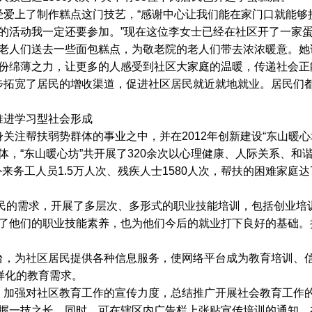
爱上了制作糕点这门技艺，“感谢中心让我们能在家门口就能够
的活动我一定还要参加。”现在这位李女士已经在社区开了一家
老人们送去一些面包糕点，为敬老院的老人们带去浓浓暖意。她
份绵薄之力，让更多的人感受到社区大家庭的温暖，传递社会正
拓宽了居民的增收渠道，促进社区居民就近就地就业。居民们都
进学习型社会形成
注帮扶弱势群体的事业之中，并在2012年创新建设“东山暖心
体，“东山暖心坊”共开展了320余次以心理健康、人际关系、和
来务工人员1.5万人次、残疾人士1580人次，帮扶的困难家庭达
的需求，开展了多层次、多形式的职业技能培训，包括创业培
了他们的职业技能素养，也为他们今后的就业打下良好的基础。
，为社区居民提供各种信息服务，使网络平台成为教育培训、信
样化的教育需求。
，加强对社区教育工作的宣传力度，总结推广开展社会教育工作
握一技之长。
同时，可在
辖区内广告栏上张贴宣传培训的通知，