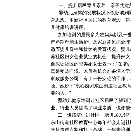
一、提升居民育儿素养，亲子共建
婴幼儿身体的发展状况不仅影响到婴
育思想、更新社区居民的教育观念，建
儿健康培训讲座。
参加培训的居民多为准妈妈以及一些
产褥期母亲生活护理及家庭常见病处理
适应婴儿脊柱和骨骼的发育状况。婴儿
养社区妇女创业就业的机会，提升妇女
自泥塘社区的郭美娟女士表示：“
在培
真是受益匪浅。
以后有机会准备深入学
家政服务公司，有了一份安稳的工作，
验。她说：“衷心感谢东山街道社区教
要的人。”
婴幼儿健康培训让社区居民了解到
业、待业人员提高了职业素质，也使他
二、烘焙培训进社区，增进居民邻
东山街道社区教育中心每年都会走进社
来从事糕点制作打下基础。三年来培训人