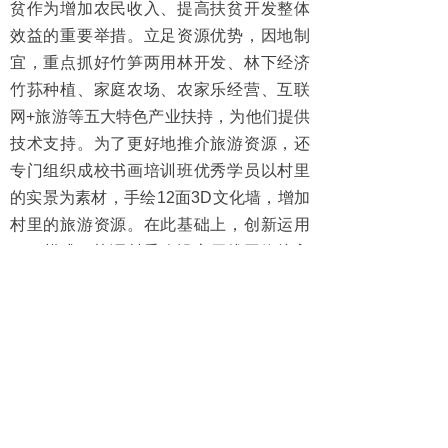
贫作为增加农民收入、提高扶贫开发整体
效益的重要举措。立足资源优势，因地制
宜，重点抓好竹笋两用林开发、林下经济
竹荪种植、家庭农场、农家乐经营、互联
网+旅游等五大特色产业扶持，为他们提供
技术支持。
为了更好地推介旅游资源，还
专门组织成校书画培训班优秀学员以村里
的实景为素材，手绘12面3D文化墙，增加
村里的旅游资源。在此基础上，创新运用
PPP模式，协调村委会设立无线网络接入
点，实现村庄Wi-Fi全覆盖、无死角。同
时，将无线接入主路由器引入广告，游客
到村里上网首先浏览的是村内的特色景
点、特色美食、特色产品，村民无线上网
时看到的是农资、农具、农技、就业、贷
款等信息，网络广告收益作为村集体经济
收入的来源，达到了多赢的效果。