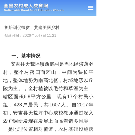
首页
끀
新闻中心
抓培训促扶贫，共建美丽乡村
通知公告
创建时间：
2020年5月7日
11:21
经验交流
一、基本情况
政策法规
安吉县天荒坪镇西鹤村是当地经济薄弱
村，整个村落四面环山，中间为狭长平
课题研究
地，整体地势为南高北低，村域地形以丘
理事单位
陵为主。，全村植被以毛竹和草灌为主，
辖区面积6.8平方公里，现有17个村民小
会员风采
组，428户居民，共1607人。自2017年
初，安吉县天荒坪中心成校教师通过深入
联系我们
农户调研发现
在发展上面临着诸多困境：
一是地理位置相对偏僻，农村基础设施落