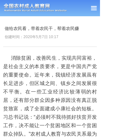
首页
끀
新闻中心
做给农民看，带着农民干，帮着农民赚
通知公告
创建时间：
2020年5月7日
10:17
经验交流
消除贫困，改善民生，实现共同富裕，
政策法规
是社会主义的本质要求，更是中国共产党
的重要使命。近年来，我镇经济发展虽有
课题研究
长足进步，但区城之间、镇乡之间发展很
理事单位
不平衡。在一些工业经济比较薄弱的村
居，还有部分群众因多种原因没有真正脱
会员风采
贫致富，成了全面建成小康社会的短板。
习总书记说：“必须时不我待抓好扶贫开发
联系我们
工作，决不能让一个贫困地区和一个贫困
群众掉队。”农村成人教育与农民关系最为