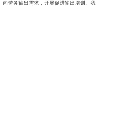
向劳务输出需求，开展促进输出培训。我
镇每年有10000多人外出打工，为使这部
分人能够走得出、站得稳，我们加强与劳
动部门的协调配合，开展各类职业技能和
劳动保护、社会保障等相关知识培训，提
高外出打工者综合素质。近五年来，进行
劳动力转移培训8500多人次，实现有效转
移6800多人，转移就业率达80﹪以上。三
是面向镇区部门单位需求，开展职业技能
培训。与镇农经中心配合，开展低收入农
户就业技能培训年均1000人次；与镇计
生、农经、卫生院等部门联合开展计生人
员、专业会计、乡村医生计算机应用基础
培训，受训200多人，其中计生人员40多
人全部通过全国计算机一级B考试；与镇妇
联联合开展“农村妇女网上行”培训，累计有
近百人获得省技能培训初级证书；协助镇