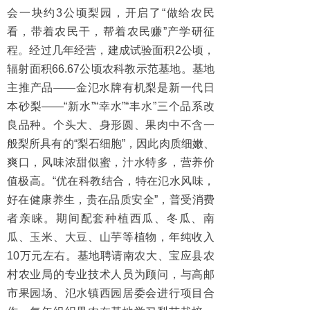
会一块约3公顷梨园，开启了“做给农民
看，带着农民干，帮着农民赚”产学研征
程。经过几年经营，建成试验面积2公顷，
辐射面积66.67公顷农科教示范基地。基地
主推产品——金氾水牌有机梨是新一代日
本砂梨——“新水”“幸水”“丰水”三个品系改
良品种。个头大、身形圆、果肉中不含一
般梨所具有的“梨石细胞”，因此肉质细嫩、
爽口，风味浓甜似蜜，汁水特多，营养价
值极高。“优在科教结合，特在氾水风味，
好在健康养生，贵在品质安全”，普受消费
者亲睐。期间配套种植西瓜、冬瓜、南
瓜、玉米、大豆、山芋等植物，年纯收入
10万元左右。基地聘请南农大、宝应县农
村农业局的专业技术人员为顾问，与高邮
市果园场、氾水镇西园居委会进行项目合