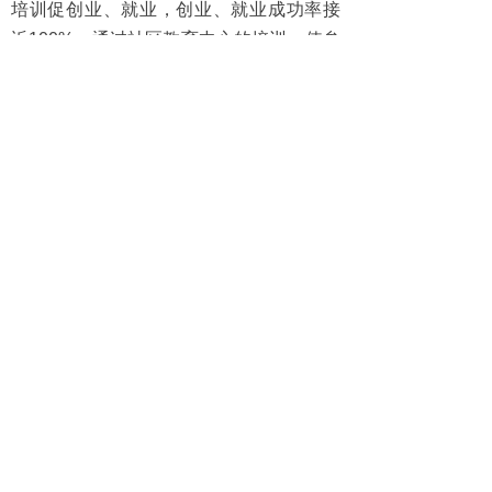
培训促创业、就业
，创业、就业成功率接
近100%。通过社区教育中心的培训，使参
加培训者还享受到了国家对创业人员的相
关扶持和优惠政策，有效缓解了被征地农
民创业初期资金不足的压力。
发展社区教育，进而建设一个“人人皆
学、处处有学、时时可学”的学习型社会已
经成为当下国家的战略决策和基本方针。
在新的形势下，宝华镇社区教育中心将以
构建终身教育体系和建设学习型社会为目
标，把社区教育作为社区建设的重要内容
和基础性工作，贯穿在社区建设的各项工
作中，通过社区教育，做好教育服务“三
农”的工作，并为发展现代农业、推进农村
城镇化建设，建设“强富美高”的社会主义新
农村作出应有的贡献。