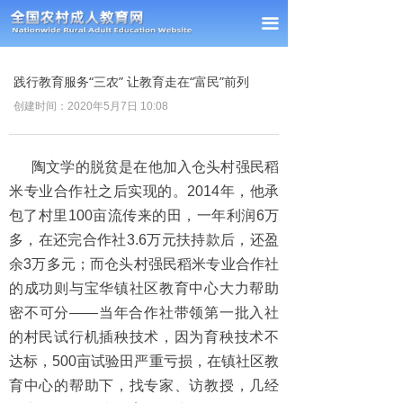
首页
끀
新闻中心
践行教育服务“三农” 让教育走在“富民”前列
通知公告
创建时间：
2020年5月7日
10:08
经验交流
陶文学的脱贫是在他加入仓头村强民稻
政策法规
米专业合作社之后实现的。2014年，他承
包了村里100亩流传来的田，一年利润6万
课题研究
多，在还完合作社3.6万元扶持款后，还盈
理事单位
余3万多元；而仓头村强民稻米专业合作社
的成功则与宝华镇社区教育中心大力帮助
会员风采
密不可分——当年合作社带领第一批入社
的村民试行机插秧技术，因为育秧技术不
联系我们
达标，500亩试验田严重亏损，在镇社区教
育中心的帮助下，找专家、访教授，几经